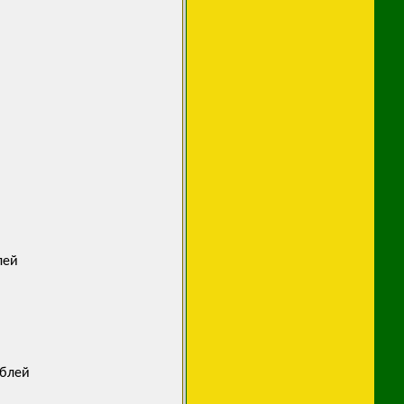
лей
ублей