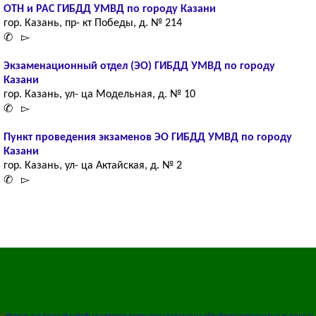
ОТН и РАС ГИБДД УМВД по городу Казани
гор. Казань, пр- кт Победы, д. № 214
✆ ▻
Экзаменационный отдел (ЭО) ГИБДД УМВД по городу
Казани
гор. Казань, ул- ца Модельная, д. № 10
✆ ▻
Пункт проведения экзаменов ЭО ГИБДД УМВД по городу
Казани
гор. Казань, ул- ца Актайская, д. № 2
✆ ▻