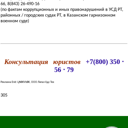
66, 8(843) 26-490-16
(по фактам коррупционных и иных правонарушений в УСД РТ,
районных / городских судах РТ, в Казанском гарнизонном
военном суде)
Консультация юристов
+7(800) 350 ⋅
56 ⋅ 79
Реклама Erid: LjN8KVbBK, ООО Лигал Адс Тех
305